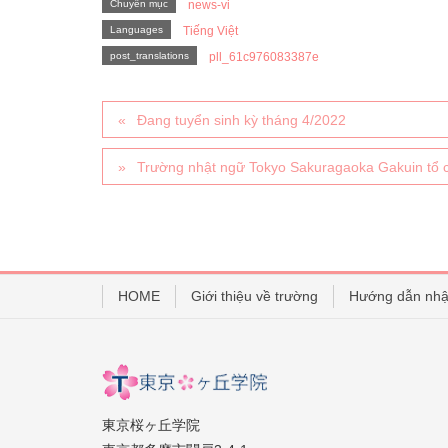
Chuyên mục
news-vi
Languages
Tiếng Việt
post_translations
pll_61c976083387e
Đang tuyển sinh kỳ tháng 4/2022
Trường nhật ngữ Tokyo Sakuragaoka Gakuin tổ 
HOME
Giới thiệu về trường
Hướng dẫn nhậ
東京桜ヶ丘学院