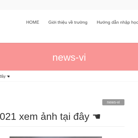
HOME
Giới thiệu về trường
Hướng dẫn nhập họ
news-vi
 đây ☚
news-vi
/2021 xem ảnh tại đây ☚